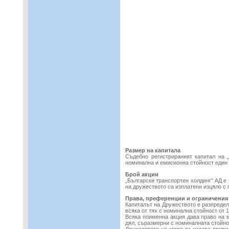
Размер на капитала
Съдебно регистрираният капитал на „
номинална и емисионна стойност един 
Брой акции
„Български транспортен холдинг” АД е
на дружеството са изплатени изцяло с
Права, преференции и ограничения
Капиталът на Дружеството е разпредел
всяка от тях с номинална стойност от 1 
Всяка поименна акция дава право на е
дял, съразмерни с номиналната стойно