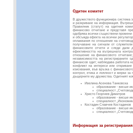
Одитен комитет
В дружеството функционира система з
и разкриване на информация. Вътрешн
Правилник (статут) на одитния ком
финансово отчитане и представя пре
одобрява всички съществени промени 
и обсъжда ефекта на всички регулатор
оплаквания по отношение на счетовод
получаване на сигнали от служители
финансовите отчети и следи дали д
ефективността на вътрешната контро
отношение на финансовото отчитане;
независимостта на регистрираните о
финансов одит; наблюдава работата на
конфликт на интереси или откриване 
изисквания, във връзка с финансовот
контрол, етика и лоялност и мерки за
дъщерните му дружества. Одитният ком
Ивелина Асенова Танковска
образование - висше и
специалност „Счетоводс
Христо Георгиев Димитров
образование - висше и
специалност „Икономик
Костадин Славчев Костадинов
образование - висше и
специалност „Счетоводс
Информация за регистрирания