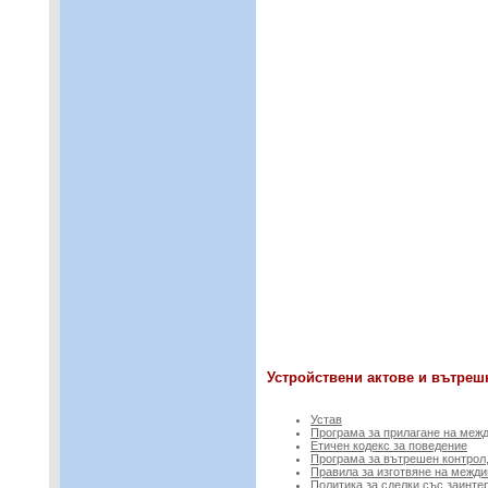
Устройствени актове и вътреш
Устав
Програма за прилагане на межд
Етичен кодекс за поведение
Програма за вътрешен контрол,
Правила за изготвяне на межди
Политика за сделки със заинте