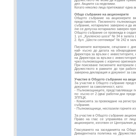
Дружеството не може да издава приви
дял. Акциите са неделими.
Когато няколко лица притежават една а
Общо събрание на акционерите
Общото събрание на акционерите вк
представител. Писменото пълномощно
събрание, нотариално заверено и да 
/не се допуска нотариално заверен пре
Общото събрание се провежда в седали
1. ул. „Кукленско шосе” № 34 в залата 
2. бул. „Шести септември” № 242 в зал
Писмените материали, свързани с дне
най- късно до датата на обнародван
Директора за връзки с инвеститорите,
на Директора за връзки с инвеститори
чрез пълномощник с изрично оригинал
При поискване писмените материали с
Дружеството в рамките до три работн
заверена декларация и документ за са
Участие в Общото събрание на акц
За участие в Общото събрание предст
документ за самоличност, като:
- Пълномощниците, представляващи по
по- късно от 2 /два/ работни дни пред
ЗППЦК.
- Комисията за провеждане на регист
събрание.
- Пълномощници, неспазили горните из
За участие в Общото събрание акционе
Право на глас се упражнява от лиц
акционерите, изготвен от Централния д
Гласуването на заседанията на Общо
Дивидентната политика на Дружество